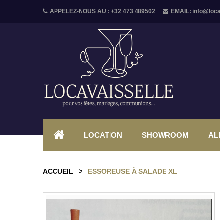
APPELEZ-NOUS AU :
+32 473 489502
EMAIL:
info@loca
LOCATION
SHOWROOM
AL
ACCUEIL
>
ESSOREUSE À SALADE XL