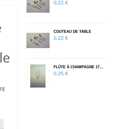
0,22 €
0,25 €
COUTEAU DE TABLE
ASSIETTE PLATE 25 CM
0,22 €
0,25 €
FLÛTE À CHAMPAGNE 17 CL
VERRE À VIN ROUGE 19 CL
0,25 €
0,25 €
TE
VASE EN VERRE 25 CM
COU
2,00 €
Quantité:
-
+
ADD TO CART