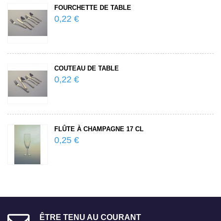
E DE TABLE
ASSIETTE PLATE
0,25 €
E TABLE
ASSIETTE PLATE
0,25 €
AMPAGNE 17 CL
VERRE À VIN RO
0,25 €
ÊTRE TENU AU COURANT