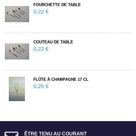
 TABLE
ASSIETTE PLATE 18 
0,25 €
LE
ASSIETTE PLATE 25 
0,25 €
GNE 17 CL
VERRE À VIN ROUGE 1
0,25 €
ÊTRE TENU AU COURANT