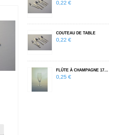
0,22 €
0,2
COUTEAU DE TABLE
ASS
0,22 €
0,2
FLÛTE À CHAMPAGNE 17 CL
VER
0,25 €
0,2
CUILLÈRE LONG DRINK
C
0,22 €
Quantité:
-
+
ADD TO CART