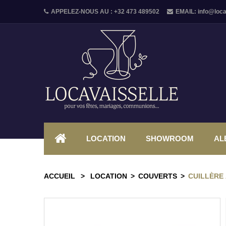
APPELEZ-NOUS AU :
+32 473 489502
EMAIL:
info@loca
LOCATION
SHOWROOM
AL
ACCUEIL
>
LOCATION
>
COUVERTS
>
CUILLÈRE